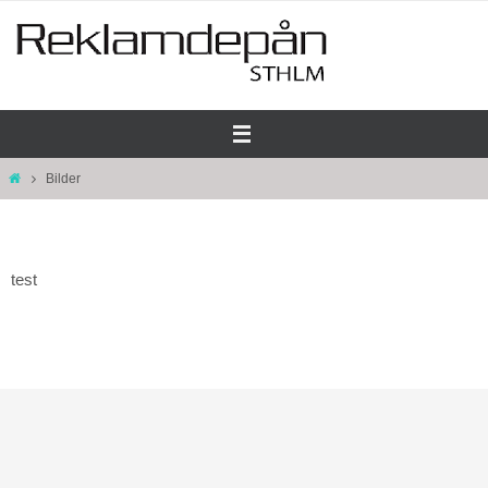
Hoppa
till
innehållet
Home
Bilder
test